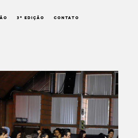
ção
3ª Edição
Contato