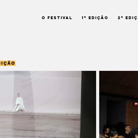
O Festival
1ª Edição
2ª Edi
IÇÃO