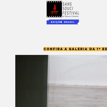
CONFIRA A GALERIA DA
1ª
ED