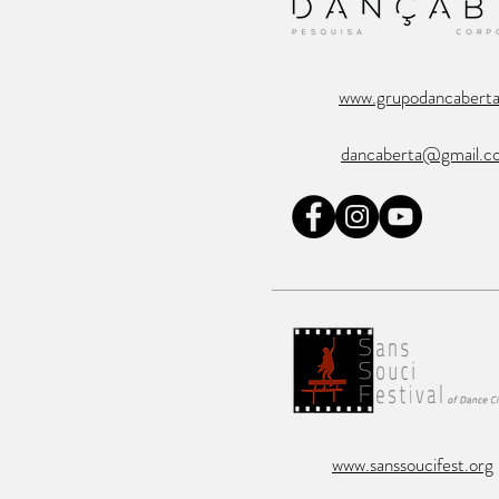
www.grupodancabert
dancaberta@gmail.c
www.sanssoucifest.org