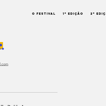
O Festival
1ª Edição
2ª Edi
l.com