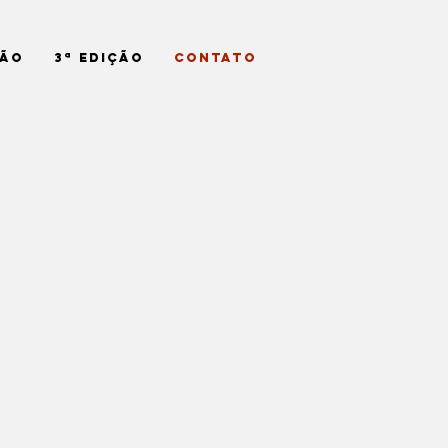
ção
3ª Edição
Contato