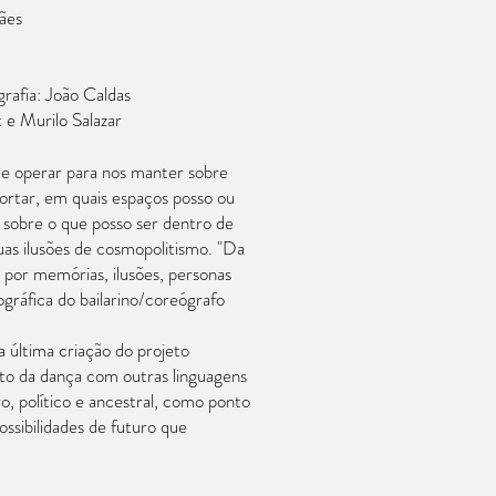
ães
afia: João Caldas
t e Murilo Salazar
ece operar para nos manter sobre
ortar, em quais espaços posso ou
 sobre o que posso ser dentro de
uas ilusões de cosmopolitismo. "Da
 por memórias, ilusões, personas
ográfica do bailarino/coreógrafo
a última criação do projeto
to da dança com outras linguagens
o, político e ancestral, como ponto
ssibilidades de futuro que