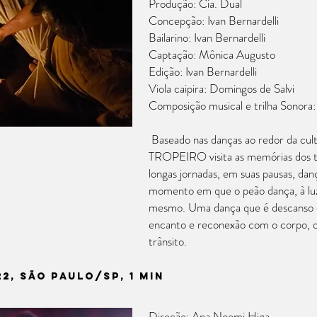
Produção: Cia. Dual
Concepção: Ivan Bernardelli
Bailarino: Ivan Bernardelli
Captação: Mônica Augusto
Edição: Ivan Bernardelli
Viola caipira: Domingos de Salvi
Composição musical e trilha Sonora:
Baseado nas danças ao redor da cultu
TROPEIRO visita as memórias dos t
longas jornadas, em suas pausas, da
momento em que o peão dança, à luz 
mesmo. Uma dança que é descanso e 
encanto e reconexão com o corpo, 
trânsito.
2, São paulo/sp, 1 min
Direção: Ana Noemi Higa