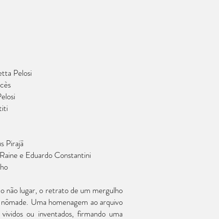
tta Pelosi
ncès
elosi
iti
s Pirajä
s Raine e Eduardo Constantini
nho
o do não lugar, o retrato de um mergulho
 e nômade. Uma homenagem ao arquivo
 vividos ou inventados, firmando uma