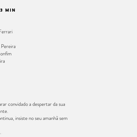
3 min
Ferrari
 Pereira
Bonfim
ira
ar convidado a despertar da sua
nte.
continua, insiste no seu amanhã sem
.