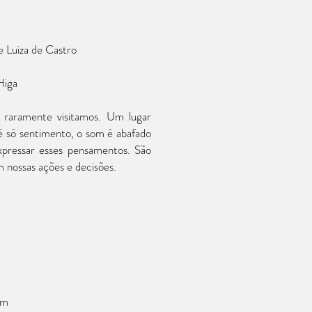
e Luiza de Castro
Higa
raramente visitamos. Um lugar
é só sentimento, o som é abafado
xpressar esses pensamentos. São
nossas ações e decisões.
em