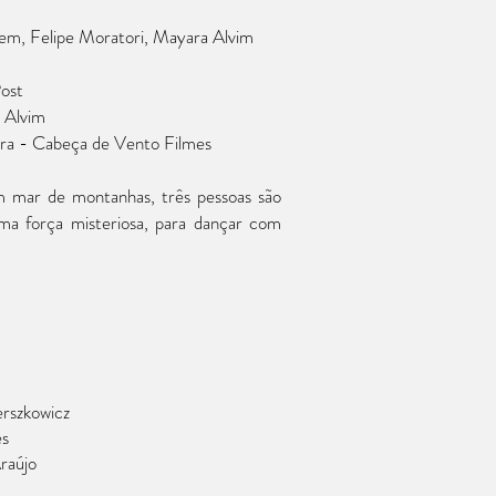
rem, Felipe Moratori, Mayara Alvim
ost
 Alvim
eira - Cabeça de Vento Filmes
 mar de montanhas, três pessoas são
ma força misteriosa, para dançar com
rszkowicz
es
raújo